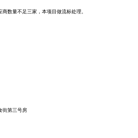
应商
数量
不足三家，本项目做
流标
处理。
。
食街第三号房